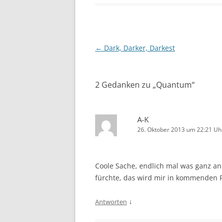
Beitragsnavigation
←
Dark, Darker, Darkest
2 Gedanken zu „
Quantum
“
A-K
26. Oktober 2013 um 22:21 Uh
Coole Sache, endlich mal was ganz and
fürchte, das wird mir in kommenden 
↓
Antworten